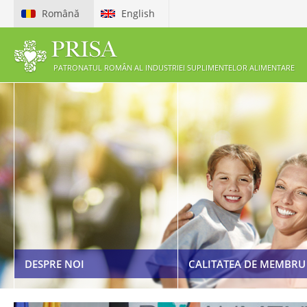
Română
English
PATRONATUL ROMÂN AL INDUSTRIEI SUPLIMENTELOR ALIMENTARE
ETICHETAREA ȘI PUBLICI
PREZENTARE PRISA
SUPLIMENTELOR ALIMEN
BENEFICII MEMBRI
COD DE ETICĂ
CERERE DE ADERARE LA PRISA
LEGISLAȚIE
DESPRE NOI
CALITATEA DE MEMBRU