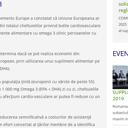
3
soli
reg
ements Europe a constatat că Uniune Europeana ar
COMUN
2025 
n totalul cheltuielilor privind bolile cardiovasculare
al su
imente alimentare cu omega 3 zilnic persoanelor cu
EVE
determina dacă se pot realiza economii din
european, prin utilizarea unui supliment alimentar pe
 DHA).
 populația țintă (europenii cu vârste de peste 55)
 000 mg Omega 3 (EPA + DHA) zi cu zi, cheltuielile
SUPPLE
 cu afecțiuni cardio-vasculare ar putea fi reduse cu un
2019
Romania d
subiectu
ducerea semnificativă a costurilor de asistență
maxim int
n efort concertat al țărilor membre de a identifica