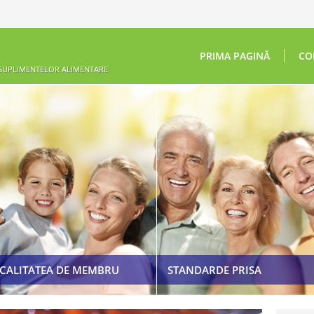
PRIMA PAGINĂ
CO
 SUPLIMENTELOR ALIMENTARE
ETICHETAREA ȘI PUBLICITATEA
SUPLIMENTELOR ALIMENTARE
COD DE ETICĂ
LEGISLAȚIE
CALITATEA DE MEMBRU
STANDARDE PRISA