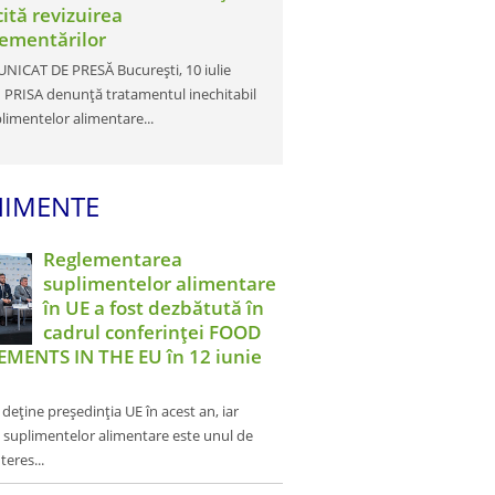
cită revizuirea
lementărilor
ICAT DE PRESĂ București, 10 iulie
PRISA denunță tratamentul inechitabil
plimentelor alimentare...
NIMENTE
Reglementarea
suplimentelor alimentare
în UE a fost dezbătută în
cadrul conferinței FOOD
MENTS IN THE EU în 12 iunie
eține președinția UE în acest an, iar
l suplimentelor alimentare este unul de
eres...