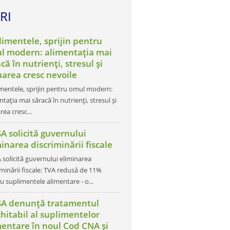
RI
limentele, sprijin pentru
l modern: alimentația mai
că în nutrienți, stresul și
uarea cresc nevoile
mentele, sprijin pentru omul modern:
ntația mai săracă în nutrienți, stresul și
rea cresc...
A solicită guvernului
inarea discriminării fiscale
 solicită guvernului eliminarea
iminării fiscale: TVA redusă de 11%
u suplimentele alimentare - o...
SA denunță tratamentul
hitabil al suplimentelor
mentare în noul Cod CNA și