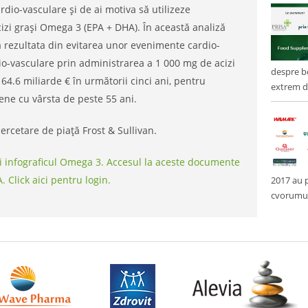
ardio-vasculare și de ai motiva să utilizeze
izi grași Omega 3 (EPA + DHA). În această analiză
ă rezultata din evitarea unor evenimente cardio-
o-vasculare prin administrarea a 1 000 mg de acizi
despre be
 64.6 miliarde € în următorii cinci ani, pentru
extrem de
ene cu vârsta de peste 55 ani.
cercetare de piață Frost & Sullivan.
zi infograficul Omega 3. Accesul la aceste documente
 Click aici pentru login.
2017 au p
cvorumul 