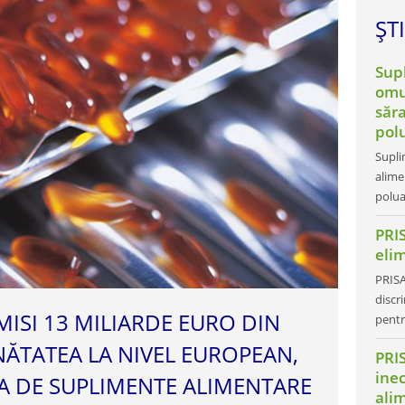
ȘTI
Sup
omu
săra
pol
Supli
alime
polua
PRIS
elim
PRISA
discr
ISI 13 MILIARDE EURO DIN
pentr
NĂTATEA LA NIVEL EUROPEAN,
PRI
inec
A DE SUPLIMENTE ALIMENTARE
ali