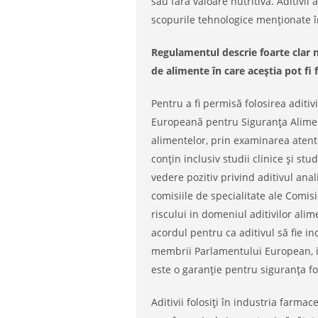
sau fără valoare nutritivă. Aditivi
scopurile tehnologice menționate 
Regulamentul descrie foarte clar nu
de alimente în care aceștia pot fi fo
Pentru a fi permisă folosirea aditi
Europeană pentru Siguranța Alimente
alimentelor, prin examinarea atent
conțin inclusiv studii clinice și st
vedere pozitiv privind aditivul anal
comisiile de specialitate ale Com
riscului in domeniul aditivilor alim
acordul pentru ca aditivul să fie i
membrii Parlamentului European, i
este o garanție pentru siguranța fol
Aditivii folosiți în industria farmac