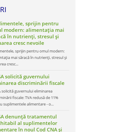
RI
limentele, sprijin pentru
l modern: alimentația mai
că în nutrienți, stresul și
uarea cresc nevoile
mentele, sprijin pentru omul modern:
ntația mai săracă în nutrienți, stresul și
rea cresc...
A solicită guvernului
inarea discriminării fiscale
 solicită guvernului eliminarea
iminării fiscale: TVA redusă de 11%
u suplimentele alimentare - o...
SA denunță tratamentul
hitabil al suplimentelor
mentare în noul Cod CNA și