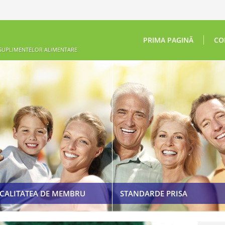
PRIMA PAGINĂ
CO
 SUPLIMENTELOR ALIMENTARE
ETICHETAREA ȘI PUBLICITATEA
SUPLIMENTELOR ALIMENTARE
COD DE ETICĂ
LEGISLAȚIE
CALITATEA DE MEMBRU
STANDARDE PRISA