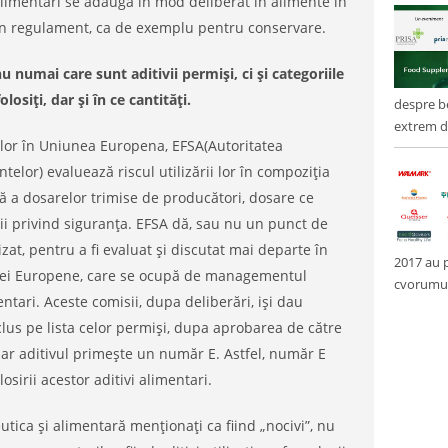
i alimentari se adaugă în mod deliberat în alimente în
în regulament, ca de exemplu pentru conservare.
 numai care sunt aditivii permiși, ci și categoriile
losiți, dar și în ce cantități.
despre be
extrem de
vilor în Uniunea Europena, EFSA(Autoritatea
lor) evaluează riscul utilizării lor în compoziția
ă a dosarelor trimise de producători, dosare ce
udii privind siguranța. EFSA dă, sau nu un punct de
izat, pentru a fi evaluat și discutat mai departe în
2017 au p
isiei Europene, care se ocupă de managementul
cvorumul 
entari. Aceste comisii, dupa deliberări, iși dau
nclus pe lista celor permiși, dupa aprobarea de către
ar aditivul primește un număr E. Astfel, număr E
osirii acestor aditivi alimentari.
eutica și alimentară menționați ca fiind „nocivi”, nu