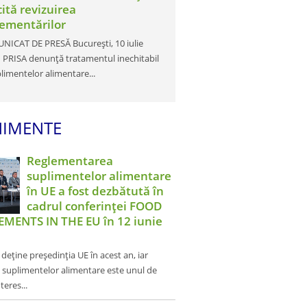
cită revizuirea
lementărilor
ICAT DE PRESĂ București, 10 iulie
PRISA denunță tratamentul inechitabil
plimentelor alimentare...
NIMENTE
Reglementarea
suplimentelor alimentare
în UE a fost dezbătută în
cadrul conferinței FOOD
MENTS IN THE EU în 12 iunie
eține președinția UE în acest an, iar
l suplimentelor alimentare este unul de
eres...