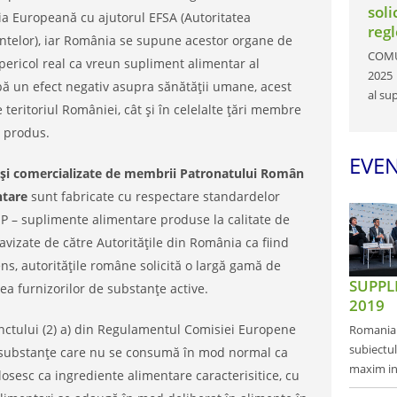
soli
a Europeană cu ajutorul EFSA (Autoritatea
reg
telor), iar România se supune acestor organe de
COMUN
 pericol real ca vreun supliment alimentar al
2025 
ibă un efect negativ asupra sănătăţii umane, acest
al su
e teritoriul României, cât și în celelalte țări membre
i produs.
EVE
și comercializate de membrii Patronatului Român
ntare
sunt fabricate cu respectare standardelor
P – suplimente alimentare produse la calitate de
izate de către Autoritățile din România ca fiind
ens, autoritățile române solicită o largă gamă de
SUPPLE
ea furnizorilor de substanțe active.
2019
unctului (2) a) din Regulamentul Comisiei Europene
Romania d
subiectu
nt substanțe care nu se consumă în mod normal ca
maxim int
losesc ca ingrediente alimentare caracterisitice, cu