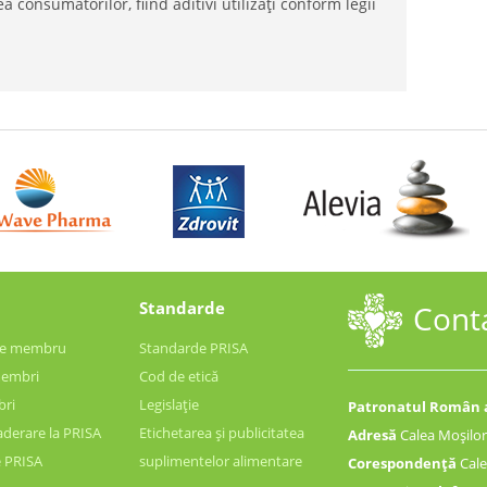
a consumatorilor, fiind aditivi utilizați conform legii
Standarde
Cont
 de membru
Standarde PRISA
membri
Cod de etică
bri
Legislație
Patronatul Român a
aderare la PRISA
Etichetarea și publicitatea
Adresă
Calea Moșilor n
e PRISA
suplimentelor alimentare
Corespondență
Calea