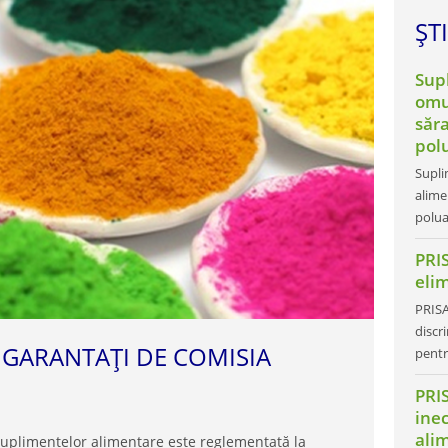
ȘTI
Sup
omu
săra
pol
Supli
alime
polua
PRIS
elim
PRISA
discr
I GARANTAȚI DE COMISIA
pentr
PRI
inec
ali
 suplimentelor alimentare este reglementată la