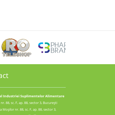
act
l Industriei Suplimentelor Alimentare
r. 88, sc. F, ap. 88, sector 3, București
 Moșilor nr. 88, sc. F, ap. 88, sector 3,