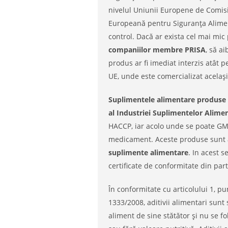
nivelul Uniunii Europene de Comisi
Europeană pentru Siguranța Alimen
control. Dacă ar exista cel mai mic
companiilor membre PRISA
, să a
produs ar fi imediat interzis atât p
UE, unde este comercializat acelaș
Suplimentele alimentare produse 
al Industriei Suplimentelor Alime
HACCP, iar acolo unde se poate GM
medicament. Aceste produse sunt av
suplimente alimentare
. In acest s
certificate de conformitate din part
În conformitate cu articolului 1, p
1333/2008, aditivii alimentari su
aliment de sine stătător și nu se fo