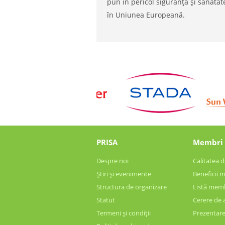
pun în pericol siguranța și sănătate
în Uniunea Europeană.
PRISA
Membri
Despre noi
Calitatea
Știri și evenimente
Beneficii 
Structura de organizare
Listă mem
Statut
Cerere de 
Termeni și condiții
Prezentar