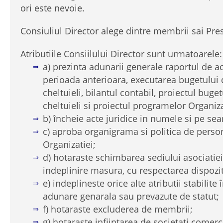
ori este nevoie.
Consiuliul Director alege dintre membrii sai Pre
Atributiile Consiilului Director sunt urmatoarele:
a) prezinta adunarii generale raportul de ac
perioada anterioara, executarea bugetului d
cheltuieli, bilantul contabil, proiectul buget
cheltuieli si proiectul programelor Organiza
b) încheie acte juridice in numele si pe se
c) aproba organigrama si politica de person
Organizatiei;
d) hotaraste schimbarea sediului asociatiei
indeplinire masura, cu respectarea dispoziti
e) indeplineste orice alte atributii stabilite
adunare genarala sau prevazute de statut;
f) hotaraste excluderea de membrii;
g) hotaraste infiintarea de societati comerc