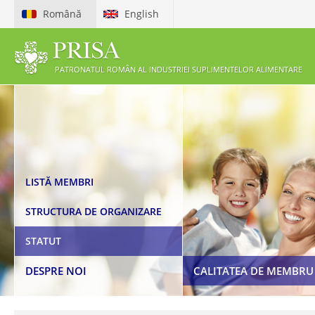
Română
English
PATRONATUL ROMÂN AL INDUSTRIEI SUPLIMENTELOR ALIMENTARE
ETICHETAREA ȘI PUBLICI
PREZENTARE PRISA
LISTĂ MEMBRI
SUPLIMENTELOR ALIMEN
BENEFICII MEMBRI
STRUCTURA DE ORGANIZARE
COD DE ETICĂ
CERERE DE ADERARE LA PRISA
STATUT
LEGISLAȚIE
DESPRE NOI
CALITATEA DE MEMBRU