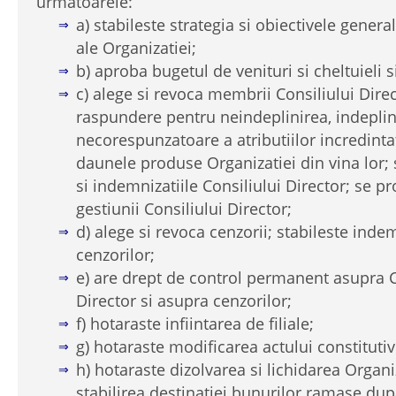
urmatoarele:
a) stabileste strategia si obiectivele genera
ale Organizatiei;
b) aproba bugetul de venituri si cheltuieli s
c) alege si revoca membrii Consiliului Direct
raspundere pentru neindeplinirea, indeplin
necorespunzatoare a atributiilor incredintat
daunele produse Organizatiei din vina lor; s
si indemnizatiile Consiliului Director; se 
gestiunii Consiliului Director;
d) alege si revoca cenzorii; stabileste inde
cenzorilor;
e) are drept de control permanent asupra C
Director si asupra cenzorilor;
f) hotaraste infiintarea de filiale;
g) hotaraste modificarea actului constitutiv 
h) hotaraste dizolvarea si lichidarea Organi
stabilirea destinatiei bunurilor ramase dup