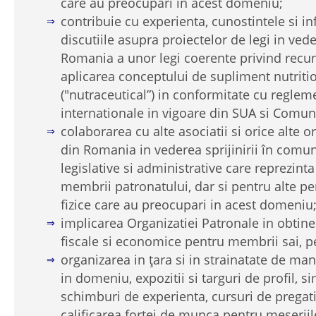
care au preocupari in acest domeniu;
contribuie cu experienta, cunostintele si in
discutiile asupra proiectelor de legi in ved
Romania a unor legi coerente privind recu
aplicarea conceptului de supliment nutriti
("nutraceutical”) in conformitate cu reglem
internationale in vigoare din SUA si Comu
colaborarea cu alte asociatii si orice alte or
din Romania in vederea sprijinirii în comu
legislative si administrative care reprezint
membrii patronatului, dar si pentru alte pe
fizice care au preocupari in acest domeniu
implicarea Organizatiei Patronale in obtiner
fiscale si economice pentru membrii sai, p
organizarea in ţara si in strainatate de manif
in domeniu, expozitii si targuri de profil, 
schimburi de experienta, cursuri de pregat
calificarea fortei de munca pentru meseriil