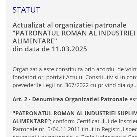
STATUT
Actualizat al organizatiei patronale
"PATRONATUL ROMAN AL INDUSTRIEI
ALIMENTARE"
din data de 11.03.2025
Organizatia este constituita prin acordul de voi
fondatorilor, potrivit Actului Constitutiv si in co
prevederile Legii nr. 367/2022 cu privind dialogul
Art. 2 - Denumirea Organizatiei Patronale
est
"PATRONATUL ROMAN AL INDUSTRIEI SUPLI
ALIMENTARE”
; conform Certificatului de Inscrie
Patronale nr. 5/04.11.2011 tinut in Registrul spe
organizatiilor patronale la Grefa Judecatoriei Se