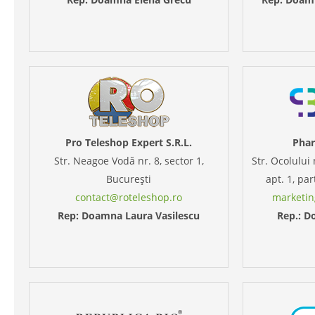
Pro Teleshop Expert S.R.L.
Phar
Str. Neagoe Vodă nr. 8, sector 1,
Str. Ocolului 
București
apt. 1, par
contact@roteleshop.ro
marketi
Rep: Doamna Laura Vasilescu
Rep.: D