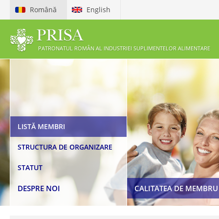
Română
English
PATRONATUL ROMÂN AL INDUSTRIEI SUPLIMENTELOR ALIMENTARE
ETICHETAREA ȘI PUBLICI
PREZENTARE PRISA
LISTĂ MEMBRI
SUPLIMENTELOR ALIMEN
BENEFICII MEMBRI
STRUCTURA DE ORGANIZARE
COD DE ETICĂ
CERERE DE ADERARE LA PRISA
STATUT
LEGISLAȚIE
DESPRE NOI
CALITATEA DE MEMBRU