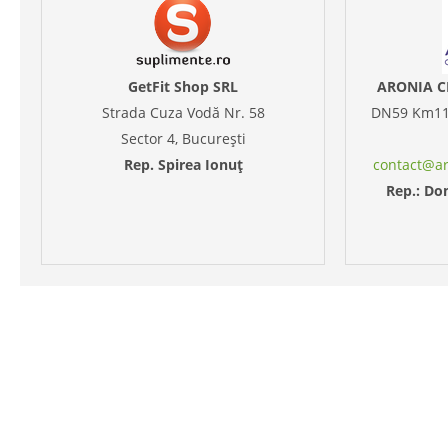
GetFit Shop SRL
ARONIA C
Strada Cuza Vodă Nr. 58
DN59 Km11 +
Sector 4, București
Rep. Spirea Ionuț
contact@ar
Rep.: Do