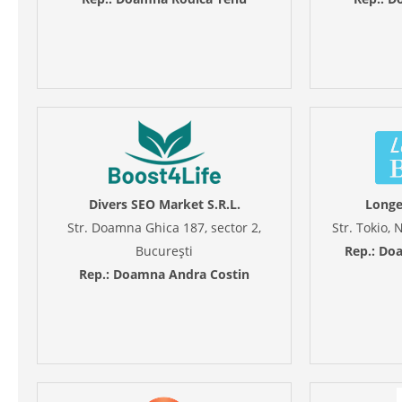
Divers SEO Market S.R.L.
Longe
Str. Doamna Ghica 187, sector 2,
Str. Tokio, 
București
Rep.: Do
Rep.: Doamna Andra Costin