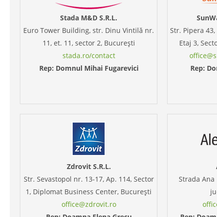
Stada M&D S.R.L.
SunWa
Euro Tower Building, str. Dinu Vintilă nr.
Str. Pipera 43,
11, et. 11, sector 2, Bucureşti
Etaj 3, Sect
stada.ro/contact
office@
Rep: Domnul Mihai Fugarevici
Rep: Do
Zdrovit S.R.L.
Str. Sevastopol nr. 13-17, Ap. 114, Sector
Strada Ana I
1, Diplomat Business Center, București
ju
office@zdrovit.ro
offi
Rep: Doamna Elena Grecu
Rep: Doam