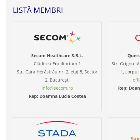
LISTĂ MEMBRI
Secom Healthcare S.R.L.
Queis
Clădirea Equilibrium 1
Str. Grigore A
Str. Gara Herăstrău nr. 2, etaj 8, Sector
1, corpul
2, București
off
info@secom.ro
Rep: Doam
Rep: Doamna Lucia Costea