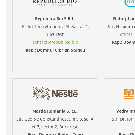
Republica Bio S.R.L.
Naturphar
B-dul Tineretului nr. 23, Sector 4,
Str. Nicodim 
București
office
contact@republica.bio
Rep.: Doam
Rep.: Domnul Ciprian Stancu
Nestle Romania S.R.L.
Vedra Int
Str. George Constantinescu nr. 3, sc. A,
Str. Dr. Ion
et.7, sector 2, București
Rep.: Doamna Rodica Tenu
Rep.: D