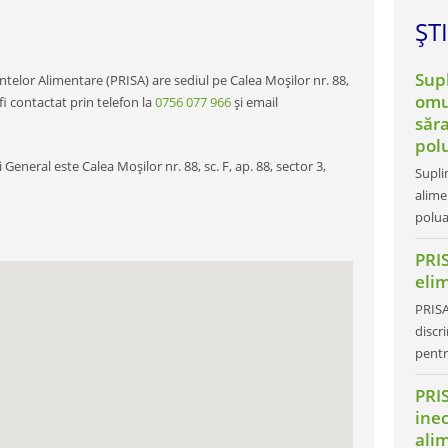
ȘTI
Sup
telor Alimentare (PRISA) are sediul pe Calea Moșilor nr. 88,
omu
 fi contactat prin telefon la
0756 077 966
și email
săra
pol
neral este Calea Moșilor nr. 88, sc. F, ap. 88, sector 3,
Supli
alime
polua
PRIS
elim
PRISA
discr
pentr
PRI
inec
ali