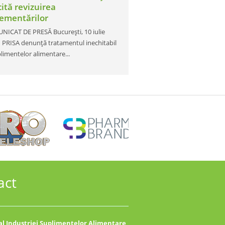
cită revizuirea
lementărilor
ICAT DE PRESĂ București, 10 iulie
PRISA denunță tratamentul inechitabil
plimentelor alimentare...
act
l Industriei Suplimentelor Alimentare