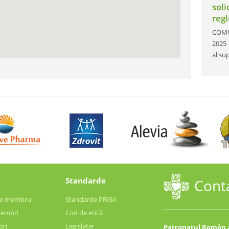
soli
reg
COMUN
2025 
al su
Standarde
Cont
 de membru
Standarde PRISA
membri
Cod de etică
bri
Legislație
Patronatul Român a