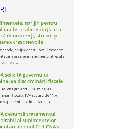
RI
limentele, sprijin pentru
l modern: alimentația mai
că în nutrienți, stresul și
uarea cresc nevoile
mentele, sprijin pentru omul modern:
ntația mai săracă în nutrienți, stresul și
rea cresc...
A solicită guvernului
inarea discriminării fiscale
 solicită guvernului eliminarea
iminării fiscale: TVA redusă de 11%
u suplimentele alimentare - o...
SA denunță tratamentul
hitabil al suplimentelor
mentare în noul Cod CNA și