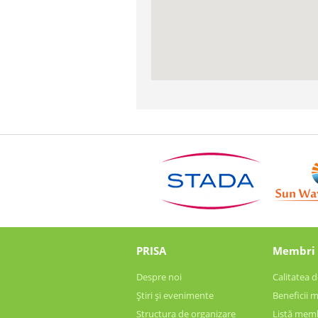
PRISA
Membri
Despre noi
Calitatea
Știri și evenimente
Beneficii 
Structura de organizare
Listă mem