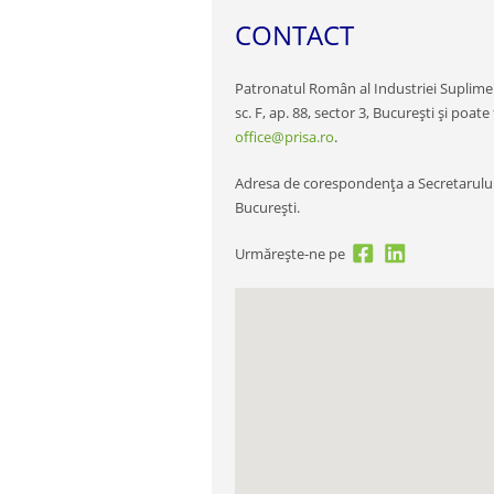
CONTACT
Patronatul Român al Industriei Suplimen
sc. F, ap. 88, sector 3, București și poate
office@prisa.ro
.
Adresa de corespondența a Secretarului Ge
București.
Urmărește-ne pe