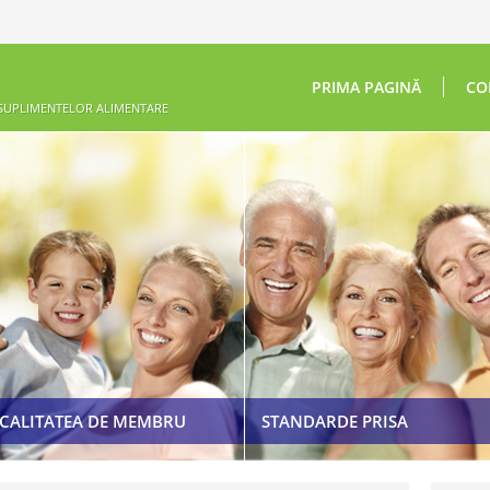
PRIMA PAGINĂ
CO
 SUPLIMENTELOR ALIMENTARE
ETICHETAREA ȘI PUBLICITATEA
SUPLIMENTELOR ALIMENTARE
COD DE ETICĂ
LEGISLAȚIE
CALITATEA DE MEMBRU
STANDARDE PRISA