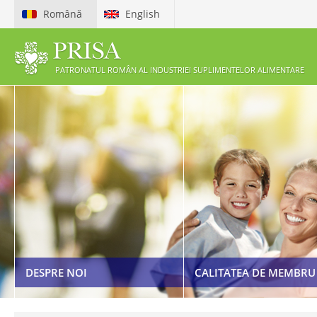
Română
English
PATRONATUL ROMÂN AL INDUSTRIEI SUPLIMENTELOR ALIMENTARE
ETICHETAREA ȘI PUBLICI
PREZENTARE PRISA
SUPLIMENTELOR ALIMEN
BENEFICII MEMBRI
COD DE ETICĂ
CERERE DE ADERARE LA PRISA
LEGISLAȚIE
DESPRE NOI
CALITATEA DE MEMBRU