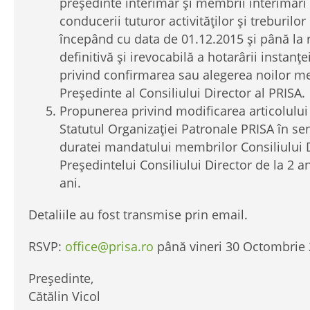
președinte interimar și membrii interimari 
conducerii tuturor activităților și treburilo
începând cu data de 01.12.2015 și până la
definitivă și irevocabilă a hotarârii instanț
privind confirmarea sau alegerea noilor me
Președinte al Consiliului Director al PRISA.
Propunerea privind modificarea articolului 
Statutul Organizației Patronale PRISA în se
duratei mandatului membrilor Consiliului Di
Președintelui Consiliului Director de la 2 an
ani.
Detaliile au fost transmise prin email.
RSVP:
office@prisa.ro
până vineri 30 Octombrie
Președinte,
Cătălin Vicol