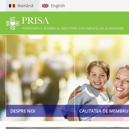
Română
English
PATRONATUL ROMÂN AL INDUSTRIEI SUPLIMENTELOR ALIMENTARE
ETICHETAREA ȘI PUBLICI
PREZENTARE PRISA
SUPLIMENTELOR ALIMEN
BENEFICII MEMBRI
COD DE ETICĂ
CERERE DE ADERARE LA PRISA
LEGISLAȚIE
DESPRE NOI
CALITATEA DE MEMBRU