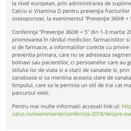
la nivel european, prin administrarea de suplim
Calciu si Vitamina D pentru prevenția fracturilo
osteoporozei, la evenimentul “Prevenție 360® + 
Conferința “Prevenție 360® + 5” din 1-3 martie 2
promovarea în rândul medicilor, farmacistilor si 
si de farmacie, a informatiilor corecte cu privire
preventia primara, care nu se adreseaza segme
bolnavi sau pacientilor, ci persoanelor care au g
stilului lor de viata si a starii de sanatate si, pr
sanatoase si sa mentina aceasta stare de sanata
timpului, care sa le permita un stil de trai cat m
parcursul vietii.
Pentru mai multe informatii accesati link-ul:
htt
salus.ro/evenimente/conferinta-2018/despre-e