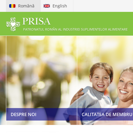
Română
English
PATRONATUL ROMÂN AL INDUSTRIEI SUPLIMENTELOR ALIMENTARE
ETICHETAREA ȘI PUBLICI
PREZENTARE PRISA
SUPLIMENTELOR ALIMEN
BENEFICII MEMBRI
COD DE ETICĂ
CERERE DE ADERARE LA PRISA
LEGISLAȚIE
DESPRE NOI
CALITATEA DE MEMBRU